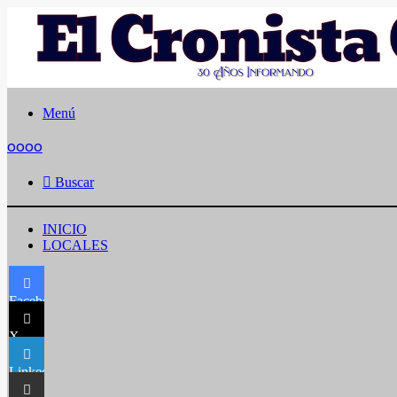
Menú
oooo
Buscar
INICIO
LOCALES
Facebook
X
LinkedIn