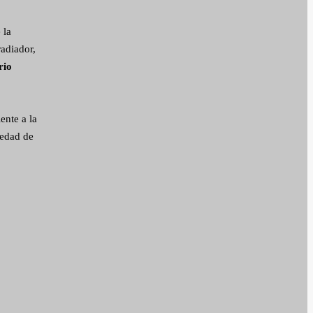
 la
radiador,
rio
ente a la
 edad de