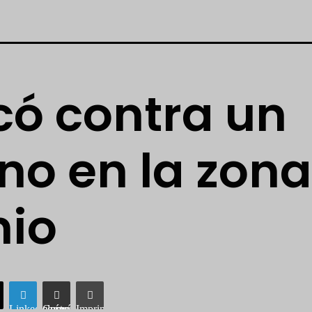
ó contra un
no en la zona
nio
LinkedIn
Compartir vía correo electrónico
Imprimir