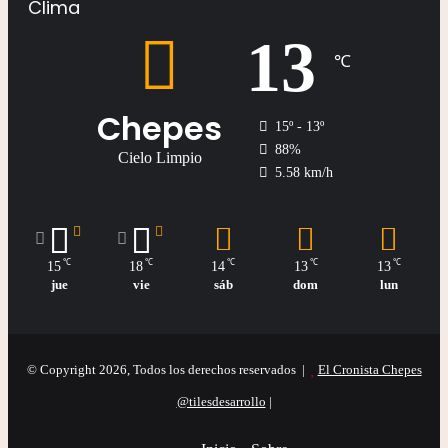
Clima
13
℃
Chepes
15º - 13º
88%
Cielo Limpio
5.58 km/h
℃
℃
℃
℃
℃
15
18
14
13
13
jue
vie
sáb
dom
lun
© Copyright 2026, Todos los derechos reservados |
El Cronista Chepes
@tilesdesarrollo
|