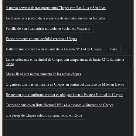
el nuevo servicio de transporte unirá Chepes con San Luis y San Juan
En Ulapes está prohibida la presencia de animales sueltos en las calles
Familia de San Juan sufrió un violento vuelco en Mascasín
Fuerte tormenta en una localidad cercana a Ulapes
Hallaron una comadreja en un aula de la Escuela Nº 114 de Chepes
Italia
Lunes sofocante en la ciudad de Chepes con temperaturas de hasta 42°C durante la
siesta
Marzo llegó con nuevo aumento de las naftas chepes
Organizan una masiva marcha en Chepes en contra del discurso de Milei en Davos
Recuerdan que el uniforme escolar es obligatorio en la Escuela Normal de Chepes
Tremendo vuelco en Ruta Nacional Nº 141 a escasos kilómetros de Chepes
una pareja de Chepes celebró su casamiento en Roma