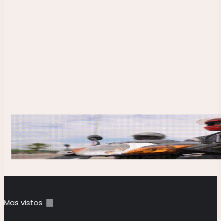
12 febrero, 2025
Organizan una masiva marcha 
Chepes en contra del discurso de 
en Davos
Mas vistos