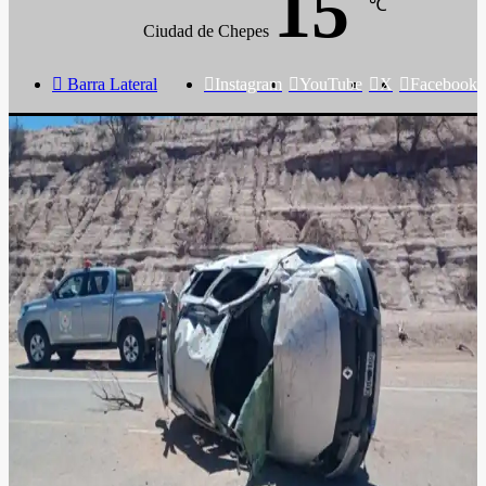
15
℃
Ciudad de Chepes
Barra Lateral
Instagram
YouTube
X
Facebook