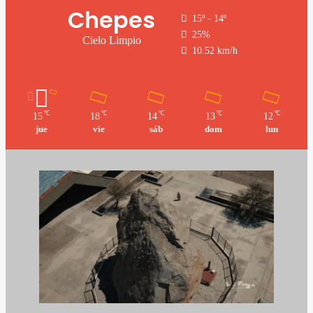
Chepes
15º - 14º
25%
Cielo Limpio
10.52 km/h
℃
℃
℃
℃
℃
15
18
14
13
12
jue
vie
sáb
dom
lun