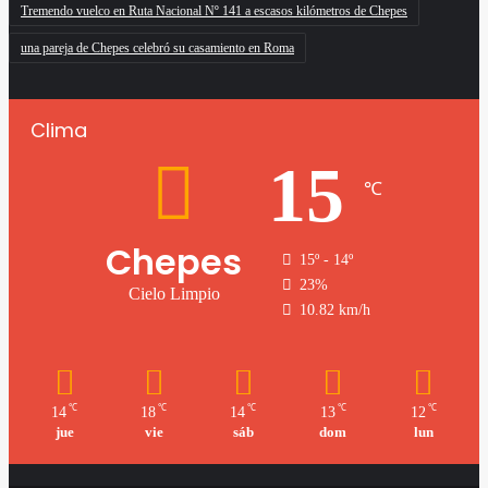
Tremendo vuelco en Ruta Nacional Nº 141 a escasos kilómetros de Chepes
una pareja de Chepes celebró su casamiento en Roma
Clima
15
℃
Chepes
15º - 14º
23%
Cielo Limpio
10.82 km/h
℃
℃
℃
℃
℃
14
18
14
13
12
jue
vie
sáb
dom
lun