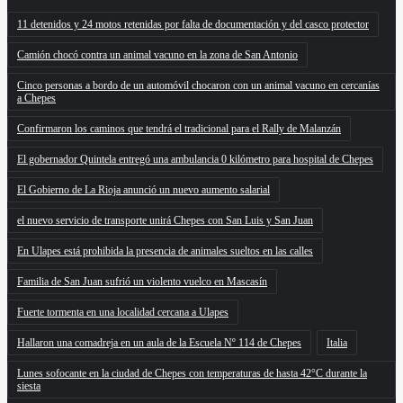
11 detenidos y 24 motos retenidas por falta de documentación y del casco protector
Camión chocó contra un animal vacuno en la zona de San Antonio
Cinco personas a bordo de un automóvil chocaron con un animal vacuno en cercanías
a Chepes
Confirmaron los caminos que tendrá el tradicional para el Rally de Malanzán
El gobernador Quintela entregó una ambulancia 0 kilómetro para hospital de Chepes
El Gobierno de La Rioja anunció un nuevo aumento salarial
el nuevo servicio de transporte unirá Chepes con San Luis y San Juan
En Ulapes está prohibida la presencia de animales sueltos en las calles
Familia de San Juan sufrió un violento vuelco en Mascasín
Fuerte tormenta en una localidad cercana a Ulapes
Hallaron una comadreja en un aula de la Escuela Nº 114 de Chepes
Italia
Lunes sofocante en la ciudad de Chepes con temperaturas de hasta 42°C durante la
siesta