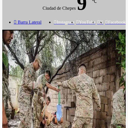
9
℃
Ciudad de Chepes
Barra Lateral
Instagram
YouTube
X
Facebook