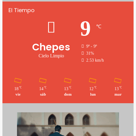
El Tiempo
9
℃
Chepes
9º - 9º
31%
Cielo Limpio
2.53 km/h
℃
℃
℃
℃
℃
18
14
13
12
13
vie
sáb
dom
lun
mar