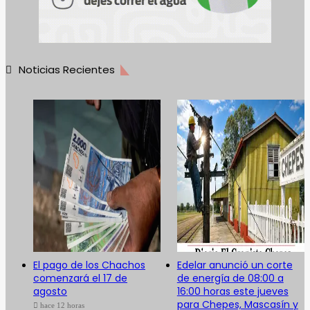
Noticias Recientes
El pago de los Chachos
Edelar anunció un corte
comenzará el 17 de
de energía de 08:00 a
agosto
16:00 horas este jueves
para Chepes, Mascasín y
hace 12 horas