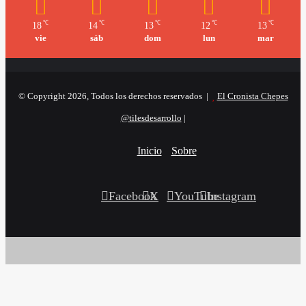
℃
℃
℃
℃
℃
18
14
13
12
13
vie
sáb
dom
lun
mar
© Copyright 2026, Todos los derechos reservados |
El Cronista Chepes
@tilesdesarrollo
|
Inicio
Sobre
Facebook
X
YouTube
Instagram