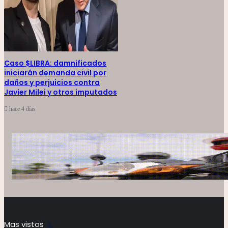
Caso $LIBRA: damnificados
iniciarán demanda civil por
daños y perjuicios contra
Javier Milei y otros imputados
hace 4 días
Mas vistos