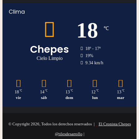
Clima
18
℃
Chepes
18º - 17º
19%
Cielo Limpio
9.34 km/h
℃
℃
℃
℃
℃
18
14
13
12
13
vie
sáb
dom
lun
mar
© Copyright 2026, Todos los derechos reservados |
El Cronista Chepes
@tilesdesarrollo
|