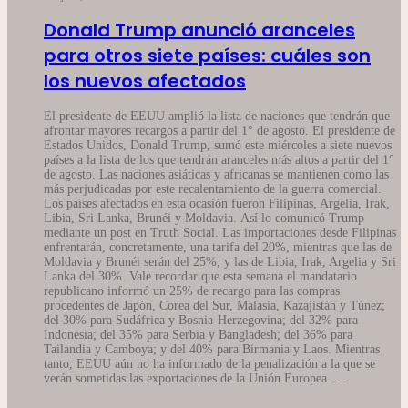
Donald Trump anunció aranceles
para otros siete países: cuáles son
los nuevos afectados
El presidente de EEUU amplió la lista de naciones que tendrán que
afrontar mayores recargos a partir del 1° de agosto. El presidente de
Estados Unidos, Donald Trump, sumó este miércoles a siete nuevos
países a la lista de los que tendrán aranceles más altos a partir del 1°
de agosto. Las naciones asiáticas y africanas se mantienen como las
más perjudicadas por este recalentamiento de la guerra comercial.
Los países afectados en esta ocasión fueron Filipinas, Argelia, Irak,
Libia, Sri Lanka, Brunéi y Moldavia. Así lo comunicó Trump
mediante un post en Truth Social. Las importaciones desde Filipinas
enfrentarán, concretamente, una tarifa del 20%, mientras que las de
Moldavia y Brunéi serán del 25%, y las de Libia, Irak, Argelia y Sri
Lanka del 30%. Vale recordar que esta semana el mandatario
republicano informó un 25% de recargo para las compras
procedentes de Japón, Corea del Sur, Malasia, Kazajistán y Túnez;
del 30% para Sudáfrica y Bosnia-Herzegovina; del 32% para
Indonesia; del 35% para Serbia y Bangladesh; del 36% para
Tailandia y Camboya; y del 40% para Birmania y Laos. Mientras
tanto, EEUU aún no ha informado de la penalización a la que se
verán sometidas las exportaciones de la Unión Europea. …