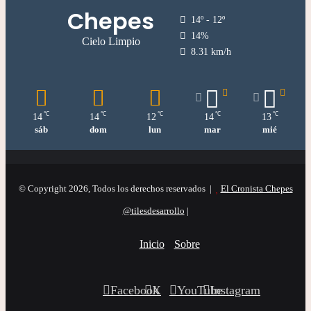
Chepes
14º - 12º
14%
Cielo Limpio
8.31 km/h
℃
℃
℃
℃
℃
14
14
12
14
13
sáb
dom
lun
mar
mié
© Copyright 2026, Todos los derechos reservados |
El Cronista Chepes
@tilesdesarrollo
|
Inicio
Sobre
Facebook
X
YouTube
Instagram