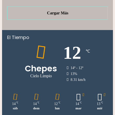
Cargar Más
El Tiempo
12
℃
Chepes
14º - 12º
13%
Cielo Limpio
8.31 km/h
℃
℃
℃
℃
℃
14
14
12
14
13
sáb
dom
lun
mar
mié