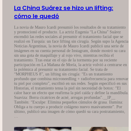
La China Suárez se hizo un lifting:
cómo le quedó
La novia de Mauro Icardi presumió los resultados de su tratamiento
y promocionó el producto. La actriz Eugenia “La China” Suárez
encendió las redes sociales al presumir el tratamiento facial que se
realizó en Turquía: un face lifting sin cirugía. Según supo la Agencia
Noticias Argentinas, la novia de Mauro Icardi publicó una serie de
imágenes en su cuenta personal de Instagram, donde mostró su cara
sin una gota de maquillaje y al rojo vivo, mientras recibía el
tratamiento. Tras estar en el ojo de la tormenta por su reciente
participación en La Mañana de Moría, la actriz volvió a centrarse en
la polémica al presumir su tratamiento facial. Se trata de
“MORPHEUS 8”, un lifting sin cirugía: “Es un tratamiento
profundo que combina microneedling + radiofrecuencia para renovar
tu piel por completo”, escribió en sus redes. Según especificó en sus
Historias, el tratamiento tensa la piel sin necesidad de botox: “El
calor hace un efecto que reafirma la piel caída y define la mandíbula.
Suaviza: Borra cicatrices de acné, arrugas profundas”.__IP__
También: “Esculpe: Elimina pequeños cúmulos de grasa. Ilumina:
Obliga a tu cuerpo a producir colágeno nuevo masivamente”. Por
último, publicó una imagen de cómo quedó su cara postratamiento,
…