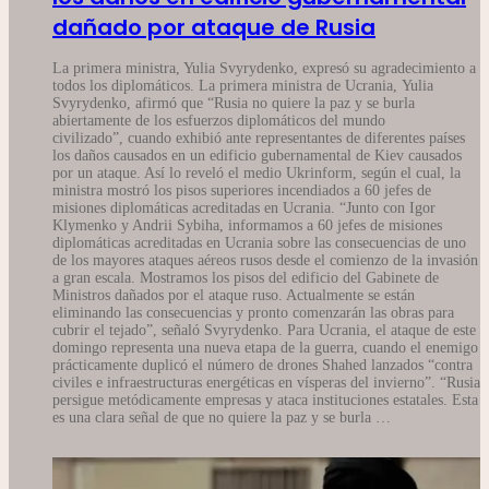
dañado por ataque de Rusia
La primera ministra, Yulia Svyrydenko, expresó su agradecimiento a
todos los diplomáticos. La primera ministra de Ucrania, Yulia
Svyrydenko, afirmó que “Rusia no quiere la paz y se burla
abiertamente de los esfuerzos diplomáticos del mundo
civilizado”, cuando exhibió ante representantes de diferentes países
los daños causados en un edificio gubernamental de Kiev causados
por un ataque. Así lo reveló el medio Ukrinform, según el cual, la
ministra mostró los pisos superiores incendiados a 60 jefes de
misiones diplomáticas acreditadas en Ucrania. “Junto con Igor
Klymenko y Andrii Sybiha, informamos a 60 jefes de misiones
diplomáticas acreditadas en Ucrania sobre las consecuencias de uno
de los mayores ataques aéreos rusos desde el comienzo de la invasión
a gran escala. Mostramos los pisos del edificio del Gabinete de
Ministros dañados por el ataque ruso. Actualmente se están
eliminando las consecuencias y pronto comenzarán las obras para
cubrir el tejado”, señaló Svyrydenko. Para Ucrania, el ataque de este
domingo representa una nueva etapa de la guerra, cuando el enemigo
prácticamente duplicó el número de drones Shahed lanzados “contra
civiles e infraestructuras energéticas en vísperas del invierno”. “Rusia
persigue metódicamente empresas y ataca instituciones estatales. Esta
es una clara señal de que no quiere la paz y se burla …