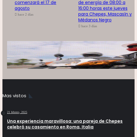
comenzará el 17 de
de energía de 08:00 a
agosto
16:00 horas este jueves
para Chepes, Mascasín y
hace 2 días
Médanos Negro
hace 3 días
Mas vistos
21 febrero, 2025
Una experiencia maravillosa: una pareja de Chepes
celebró su casamiento en Roma, Italia