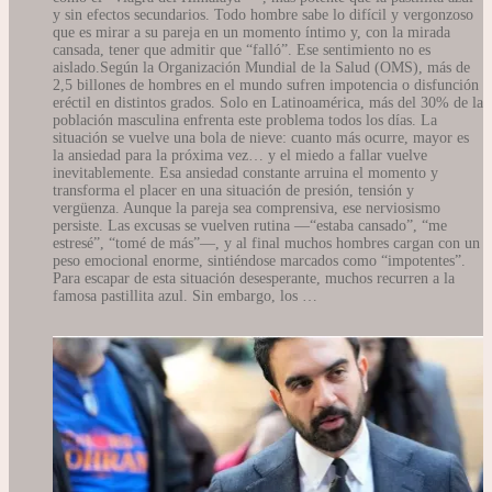
y sin efectos secundarios. Todo hombre sabe lo difícil y vergonzoso
que es mirar a su pareja en un momento íntimo y, con la mirada
cansada, tener que admitir que “falló”. Ese sentimiento no es
aislado.Según la Organización Mundial de la Salud (OMS), más de
2,5 billones de hombres en el mundo sufren impotencia o disfunción
eréctil en distintos grados. Solo en Latinoamérica, más del 30% de la
población masculina enfrenta este problema todos los días. La
situación se vuelve una bola de nieve: cuanto más ocurre, mayor es
la ansiedad para la próxima vez… y el miedo a fallar vuelve
inevitablemente. Esa ansiedad constante arruina el momento y
transforma el placer en una situación de presión, tensión y
vergüenza. Aunque la pareja sea comprensiva, ese nerviosismo
persiste. Las excusas se vuelven rutina —“estaba cansado”, “me
estresé”, “tomé de más”—, y al final muchos hombres cargan con un
peso emocional enorme, sintiéndose marcados como “impotentes”.
Para escapar de esta situación desesperante, muchos recurren a la
famosa pastillita azul. Sin embargo, los …