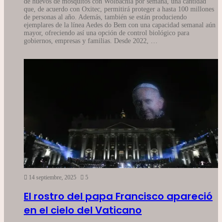
de huevos de mosquitos con Wolbachia por semana, una cantidad
que, de acuerdo con Oxitec, permitirá proteger a hasta 100 millones
de personas al año. Además, también se están produciendo
ejemplares de la línea Aedes do Bem con una capacidad semanal aún
mayor, ofreciendo así una opción de control biológico para
gobiernos, empresas y familias. Desde 2022, …
14 septiembre, 2025
5
El rostro del papa Francisco apareció
en el cielo del Vaticano