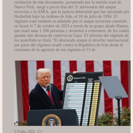
revelación de este documento, presentado por la misión iraní de
Nueva York, surge a pocos días del 31 aniversario del ataque
terrorista a la AMIA, que la justicia determinó que fue ejecutado por
Hezbollah bajo las órdenes de Irán, el 18 de julio de 1994. El
régimen iraní también es señalado por el ataque terrorista cometido
en Israel el 7 de octubre de 2023 a través de su grupo aliado Hamas,
que mató unas 1.200 personas y secuestró a centenares, de los cuales
quedan aún decenas de cautivos en Gaza. El informe del régimen de
los ayatollahs se titula “El descarado ataque el derecho internacional
por parte del régimen israelí contra la República de Irán desde el
comienzo de la agresión de ese régimen el 13 de …
9 julio, 2025
1