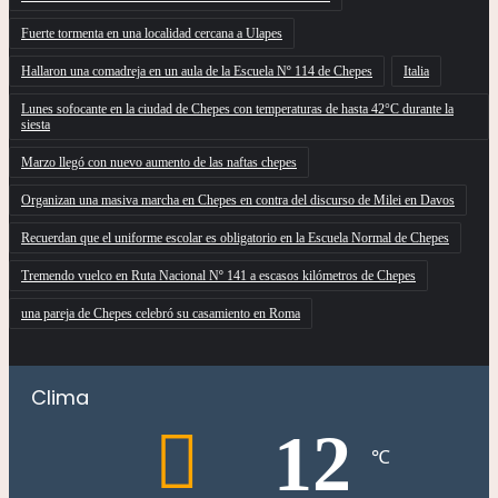
Fuerte tormenta en una localidad cercana a Ulapes
Hallaron una comadreja en un aula de la Escuela Nº 114 de Chepes
Italia
Lunes sofocante en la ciudad de Chepes con temperaturas de hasta 42°C durante la
siesta
Marzo llegó con nuevo aumento de las naftas chepes
Organizan una masiva marcha en Chepes en contra del discurso de Milei en Davos
Recuerdan que el uniforme escolar es obligatorio en la Escuela Normal de Chepes
Tremendo vuelco en Ruta Nacional Nº 141 a escasos kilómetros de Chepes
una pareja de Chepes celebró su casamiento en Roma
Clima
12
℃