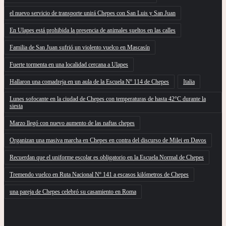
el nuevo servicio de transporte unirá Chepes con San Luis y San Juan
En Ulapes está prohibida la presencia de animales sueltos en las calles
Familia de San Juan sufrió un violento vuelco en Mascasín
Fuerte tormenta en una localidad cercana a Ulapes
Hallaron una comadreja en un aula de la Escuela Nº 114 de Chepes
Italia
Lunes sofocante en la ciudad de Chepes con temperaturas de hasta 42°C durante la
siesta
Marzo llegó con nuevo aumento de las naftas chepes
Organizan una masiva marcha en Chepes en contra del discurso de Milei en Davos
Recuerdan que el uniforme escolar es obligatorio en la Escuela Normal de Chepes
Tremendo vuelco en Ruta Nacional Nº 141 a escasos kilómetros de Chepes
una pareja de Chepes celebró su casamiento en Roma