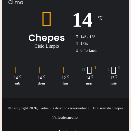
Clima
14
℃
Chepes
14º - 13º
15%
Cielo Limpio
8.45 km/h
℃
℃
℃
℃
℃
14
14
12
14
13
sáb
dom
lun
mar
mié
© Copyright 2026, Todos los derechos reservados |
El Cronista Chepes
@tilesdesarrollo
|