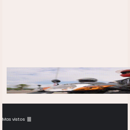
29 agosto, 2025
Bodas de Oro: los empleados del
Nación de Chepes celebran el 50
Aniversario
Mas vistos