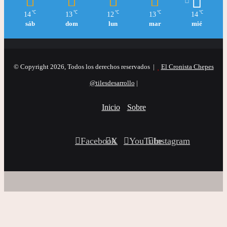
℃
℃
℃
℃
℃
14
13
12
13
14
sáb
dom
lun
mar
mié
© Copyright 2026, Todos los derechos reservados |
El Cronista Chepes
@tilesdesarrollo
|
Inicio
Sobre
Facebook
X
YouTube
Instagram