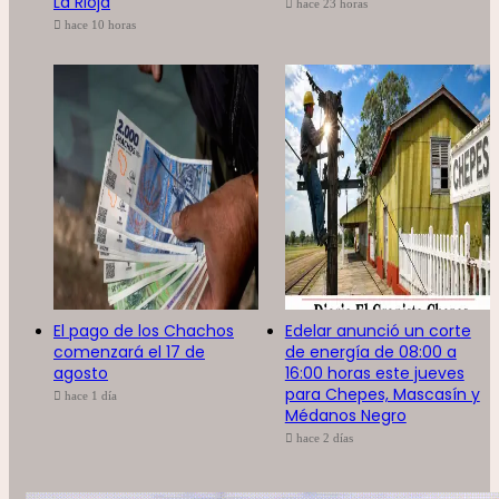
La Rioja
hace 23 horas
hace 10 horas
El pago de los Chachos
Edelar anunció un corte
comenzará el 17 de
de energía de 08:00 a
agosto
16:00 horas este jueves
para Chepes, Mascasín y
hace 1 día
Médanos Negro
hace 2 días