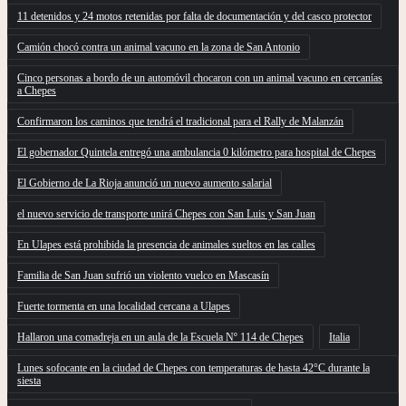
11 detenidos y 24 motos retenidas por falta de documentación y del casco protector
Camión chocó contra un animal vacuno en la zona de San Antonio
Cinco personas a bordo de un automóvil chocaron con un animal vacuno en cercanías
a Chepes
Confirmaron los caminos que tendrá el tradicional para el Rally de Malanzán
El gobernador Quintela entregó una ambulancia 0 kilómetro para hospital de Chepes
El Gobierno de La Rioja anunció un nuevo aumento salarial
el nuevo servicio de transporte unirá Chepes con San Luis y San Juan
En Ulapes está prohibida la presencia de animales sueltos en las calles
Familia de San Juan sufrió un violento vuelco en Mascasín
Fuerte tormenta en una localidad cercana a Ulapes
Hallaron una comadreja en un aula de la Escuela Nº 114 de Chepes
Italia
Lunes sofocante en la ciudad de Chepes con temperaturas de hasta 42°C durante la
siesta