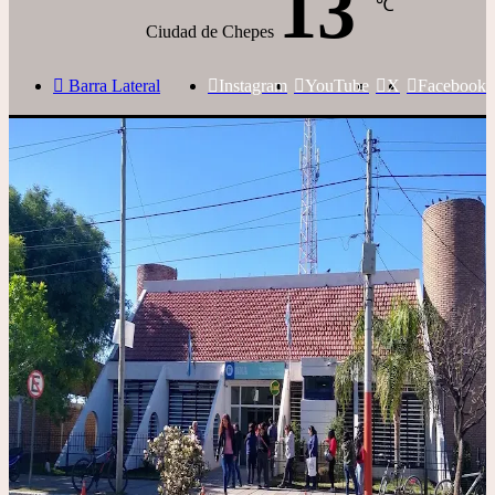
13
℃
Ciudad de Chepes
Barra Lateral
Instagram
YouTube
X
Facebook