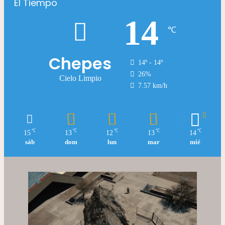
El Tiempo
14
℃
Chepes
14º - 14º
26%
Cielo Limpio
7.57 km/h
℃
℃
℃
℃
℃
15
13
12
13
14
sáb
dom
lun
mar
mié