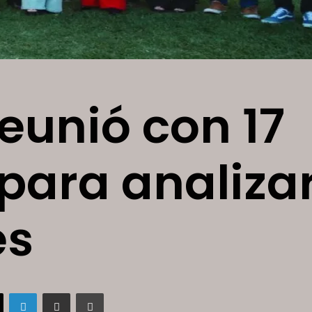
reunió con 17
para analiza
es