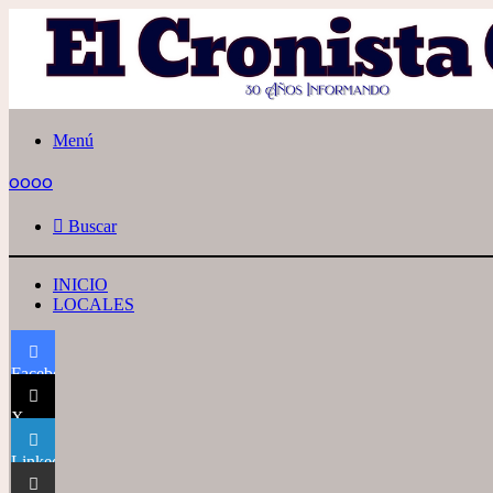
Menú
oooo
Buscar
INICIO
LOCALES
Facebook
X
LinkedIn