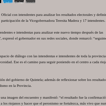
LinkedIn
Compartir vía correo electrónico
Imprimir
Oficial con intendentes para analizar los resultados electorales y defini
la participación de la Vicegobernadora Teresita Madera y 17 intendentes.
endentes e intendentas para analizar este nuevo tiempo después de las
”, expresó el gobernador en sus redes sociales, donde remarcó: “seguim
spacio de diálogo con las intendentas e intendentes de toda la provincia
esidad. Ese es el camino para seguir poniendo en el centro a cada rioj
ión del gobierno de Quintela; además de reflexionar sobre los resultado
alismo en la Provincia.
 una imagen del encuentro y manifestó: “el resultado fue la confirmaci
a los riojanos y hacer que el peronismo se fortalezca, más vivo que nu