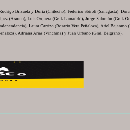
Rodrigo Brizuela y Doria (Chilecito), Federico Sbiroli (Sanagasta), Dora
López (Arauco), Luis Orquera (Gral. Lamadrid), Jorge Salomón (Gral. O
Independencia), Laura Carrizo (Rosario Vera Peñaloza), Ariel Bejarano
ñaloza), Adriana Arias (Vinchina) y Juan Urbano (Gral. Belgrano).