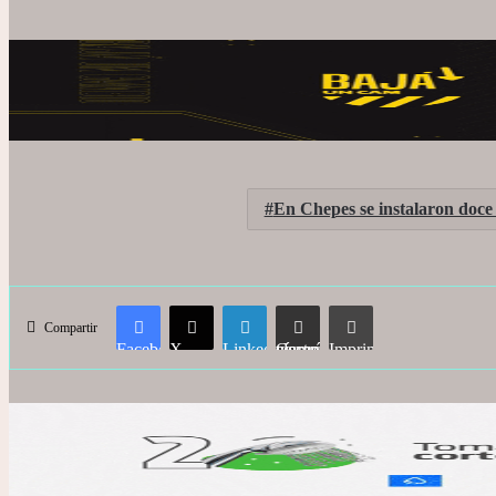
En Chepes se instalaron doce 
Compartir
Facebook
X
LinkedIn
Compartir vía correo electrónico
Imprimir