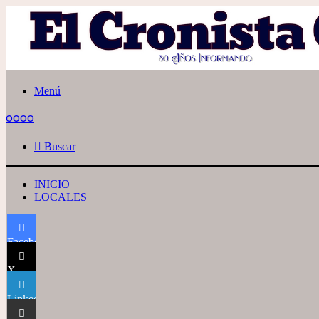
Menú
oooo
Buscar
INICIO
LOCALES
Facebook
X
LinkedIn