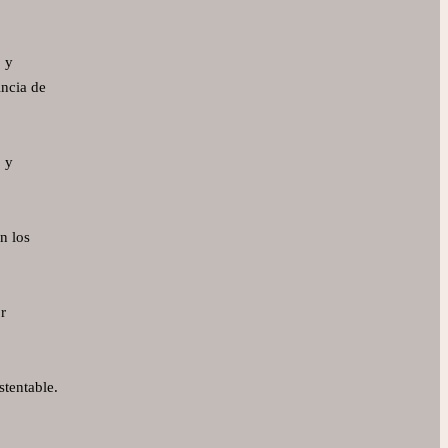
o y
incia de
o y
n los
r
stentable.