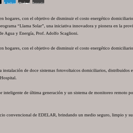
LinkedIn
Compartir vía correo electrónico
Imprimir
en hogares, con el objetivo de disminuir el costo energético domiciliari
programa “Llama Solar”, una iniciativa innovadora y pionera en la prov
de Agua y Energía, Prof. Adolfo Scaglioni.
en hogares, con el objetivo de disminuir el costo energético domiciliari
 instalación de doce sistemas fotovoltaicos domiciliarios, distribuidos e
Hospital.
sor inteligente de última generación y un sistema de monitoreo remoto po
ervicio convencional de EDELAR, brindando un medio seguro, limpio y su