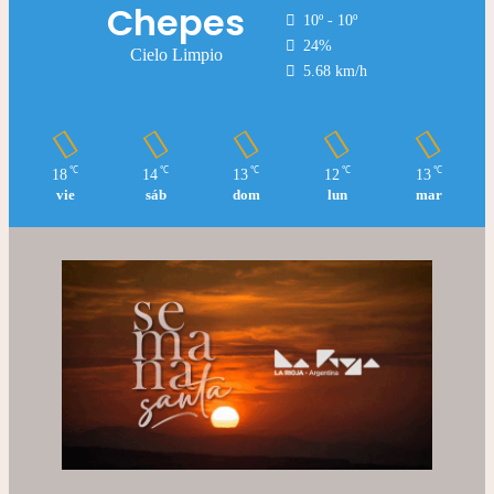
Chepes
10º - 10º
24%
Cielo Limpio
5.68 km/h
℃
℃
℃
℃
℃
18
14
13
12
13
vie
sáb
dom
lun
mar