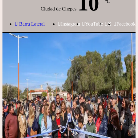
10
℃
Ciudad de Chepes
Barra Lateral
Instagram
YouTube
X
Facebook