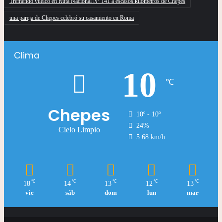
Tremendo vuelco en Ruta Nacional Nº 141 a escasos kilómetros de Chepes
una pareja de Chepes celebró su casamiento en Roma
Clima
10
℃
Chepes
10º - 10º
24%
Cielo Limpio
5.68 km/h
℃
℃
℃
℃
℃
18
14
13
12
13
vie
sáb
dom
lun
mar