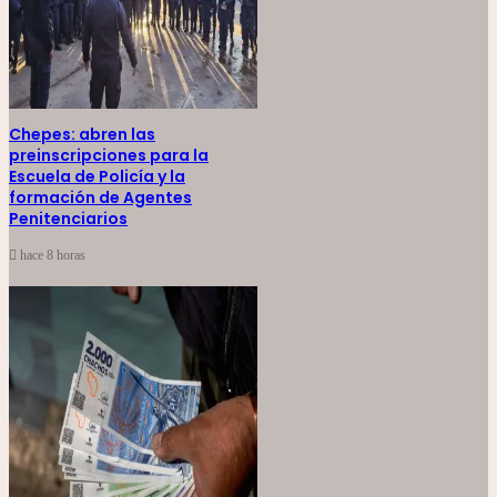
Chepes: abren las
preinscripciones para la
Escuela de Policía y la
formación de Agentes
Penitenciarios
hace 8 horas