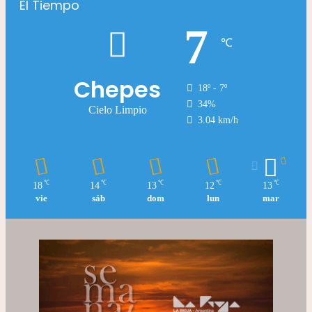
El Tiempo
7
℃
Chepes
18º - 7º
34%
Cielo Limpio
3.04 km/h
℃
℃
℃
℃
℃
18
14
13
12
13
vie
sáb
dom
lun
mar