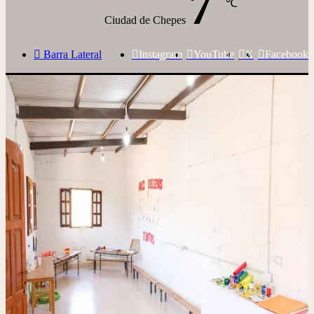
7
℃
Ciudad de Chepes
Barra Lateral
Instagram
YouTube
X
Facebook