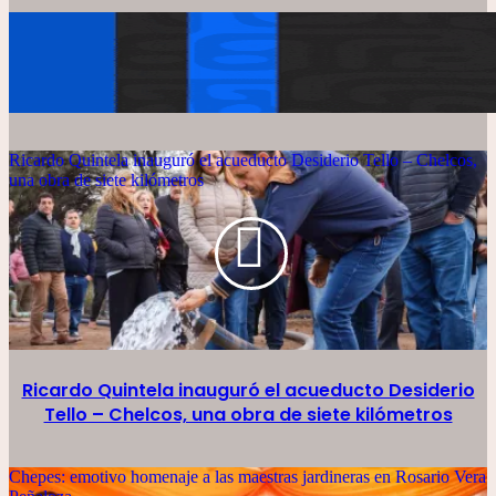
Ricardo Quintela inauguró el acueducto Desiderio Tello – Chelcos,
una obra de siete kilómetros
Ricardo Quintela inauguró el acueducto Desiderio
Tello – Chelcos, una obra de siete kilómetros
Chepes: emotivo homenaje a las maestras jardineras en Rosario Vera