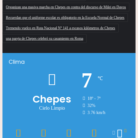
Organizan una masiva marcha en Chepes en contra del discurso de Milei en Davos
Recuerdan que el uniforme escolar es obligatorio en la Escuela Normal de Chepes
Tremendo vuelco en Ruta Nacional Nº 141 a escasos kilómetros de Chepes
una pareja de Chepes celebró su casamiento en Roma
Clima
7
℃
Chepes
18º - 7º
32%
Cielo Limpio
3.76 km/h