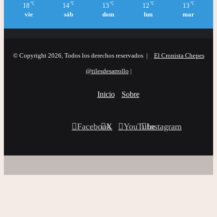
℃
℃
℃
℃
℃
18
14
13
12
13
vie
sáb
dom
lun
mar
© Copyright 2026, Todos los derechos reservados |
El Cronista Chepes
@tilesdesarrollo
|
Inicio
Sobre
Facebook
X
YouTube
Instagram