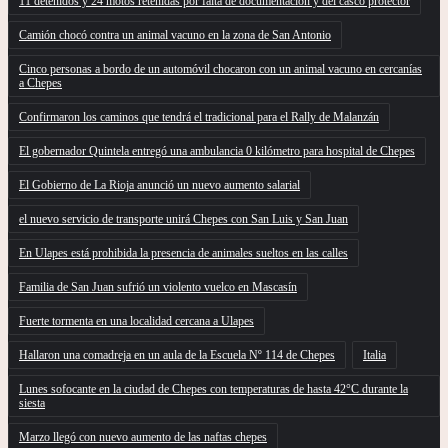
11 detenidos y 24 motos retenidas por falta de documentación y del casco protector
Camión chocó contra un animal vacuno en la zona de San Antonio
Cinco personas a bordo de un automóvil chocaron con un animal vacuno en cercanías
a Chepes
Confirmaron los caminos que tendrá el tradicional para el Rally de Malanzán
El gobernador Quintela entregó una ambulancia 0 kilómetro para hospital de Chepes
El Gobierno de La Rioja anunció un nuevo aumento salarial
el nuevo servicio de transporte unirá Chepes con San Luis y San Juan
En Ulapes está prohibida la presencia de animales sueltos en las calles
Familia de San Juan sufrió un violento vuelco en Mascasín
Fuerte tormenta en una localidad cercana a Ulapes
Hallaron una comadreja en un aula de la Escuela Nº 114 de Chepes
Italia
Lunes sofocante en la ciudad de Chepes con temperaturas de hasta 42°C durante la
siesta
Marzo llegó con nuevo aumento de las naftas chepes