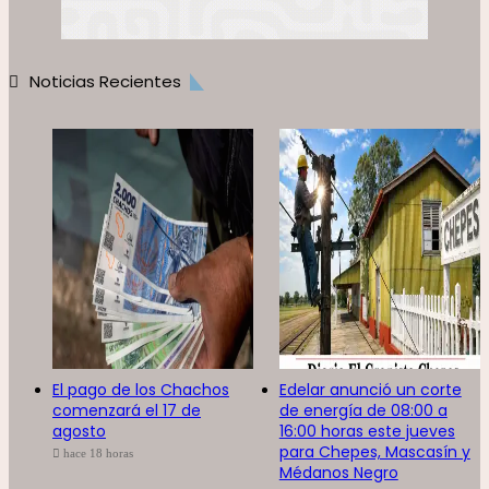
Noticias Recientes
El pago de los Chachos
Edelar anunció un corte
comenzará el 17 de
de energía de 08:00 a
agosto
16:00 horas este jueves
para Chepes, Mascasín y
hace 18 horas
Médanos Negro