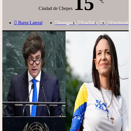
15
℃
Ciudad de Chepes
Barra Lateral
Instagram
YouTube
X
Facebook