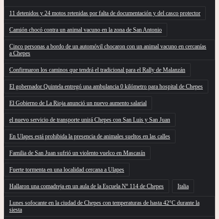
11 detenidos y 24 motos retenidas por falta de documentación y del casco protector
Camión chocó contra un animal vacuno en la zona de San Antonio
Cinco personas a bordo de un automóvil chocaron con un animal vacuno en cercanías
a Chepes
Confirmaron los caminos que tendrá el tradicional para el Rally de Malanzán
El gobernador Quintela entregó una ambulancia 0 kilómetro para hospital de Chepes
El Gobierno de La Rioja anunció un nuevo aumento salarial
el nuevo servicio de transporte unirá Chepes con San Luis y San Juan
En Ulapes está prohibida la presencia de animales sueltos en las calles
Familia de San Juan sufrió un violento vuelco en Mascasín
Fuerte tormenta en una localidad cercana a Ulapes
Hallaron una comadreja en un aula de la Escuela Nº 114 de Chepes
Italia
Lunes sofocante en la ciudad de Chepes con temperaturas de hasta 42°C durante la
siesta