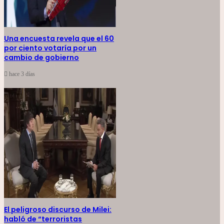
Una encuesta revela que el 60
por ciento votaría por un
cambio de gobierno
hace 3 días
El peligroso discurso de Milei:
habló de “terroristas