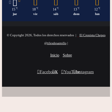
℃
℃
℃
℃
℃
15
18
14
13
12
jue
vie
sáb
dom
lun
© Copyright 2026, Todos los derechos reservados |
El Cronista Chepes
@tilesdesarrollo
|
Inicio
Sobre
Facebook
X
YouTube
Instagram