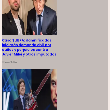
Caso $LIBRA: damnificados
iniciarán demanda civil por
daños y perjuicios contra
Javier Milei y otros imputados
hace 3 días