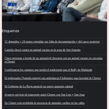
Etiquetas
11 detenidos y 24 motos retenidas por falta de documentación y del casco protector
Camión chocó contra un animal vacuno en la zona de San Antonio
Cinco personas a bordo de un automóvil chocaron con un animal vacuno en cercanías
a Chepes
Confirmaron los caminos que tendrá el tradicional para el Rally de Malanzán
El gobernador Quintela entregó una ambulancia 0 kilómetro para hospital de Chepes
El Gobierno de La Rioja anunció un nuevo aumento salarial
el nuevo servicio de transporte unirá Chepes con San Luis y San Juan
En Ulapes está prohibida la presencia de animales sueltos en las calles