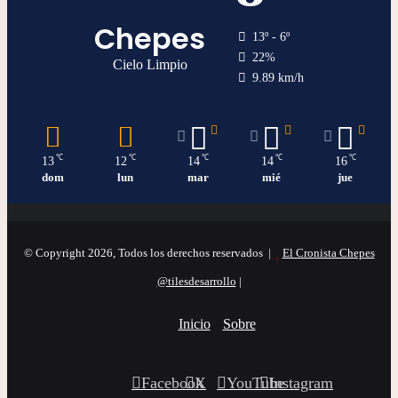
Chepes
13º - 6º
22%
Cielo Limpio
9.89 km/h
℃
℃
℃
℃
℃
13
12
14
14
16
dom
lun
mar
mié
jue
© Copyright 2026, Todos los derechos reservados |
El Cronista Chepes
@tilesdesarrollo
|
Inicio
Sobre
Facebook
X
YouTube
Instagram