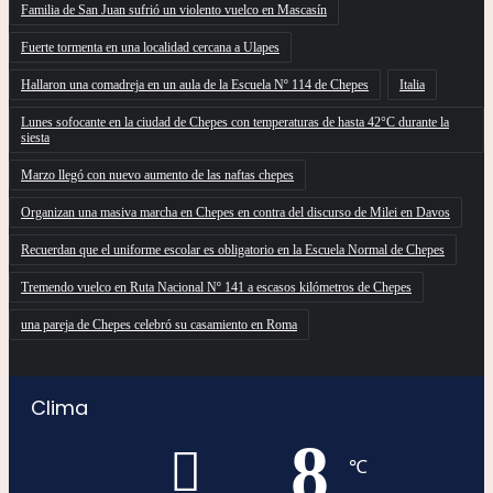
Familia de San Juan sufrió un violento vuelco en Mascasín
Fuerte tormenta en una localidad cercana a Ulapes
Hallaron una comadreja en un aula de la Escuela Nº 114 de Chepes
Italia
Lunes sofocante en la ciudad de Chepes con temperaturas de hasta 42°C durante la
siesta
Marzo llegó con nuevo aumento de las naftas chepes
Organizan una masiva marcha en Chepes en contra del discurso de Milei en Davos
Recuerdan que el uniforme escolar es obligatorio en la Escuela Normal de Chepes
Tremendo vuelco en Ruta Nacional Nº 141 a escasos kilómetros de Chepes
una pareja de Chepes celebró su casamiento en Roma
Clima
8
℃