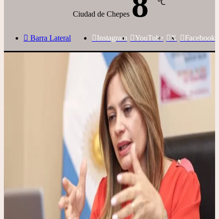
8
℃
Ciudad de Chepes
Barra Lateral
Instagram
YouTube
X
Facebook