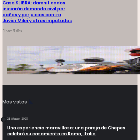
Caso $LIBRA: damnificados
iniciarán demanda civil por
daños y perjuicios contra
Javier Milei y otros imputados
hace 5 días
Mas vistos
21 febrero, 2025
Una experiencia maravillosa: una pareja de Chepes
celebró su casamiento en Roma, Italia