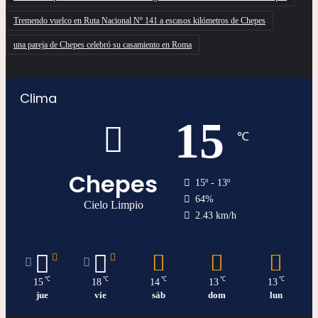
Tremendo vuelco en Ruta Nacional Nº 141 a escasos kilómetros de Chepes
una pareja de Chepes celebró su casamiento en Roma
Clima
15
℃
Chepes
15º - 13º
64%
Cielo Limpio
2.43 km/h
℃
℃
℃
℃
℃
15
18
14
13
13
jue
vie
sáb
dom
lun