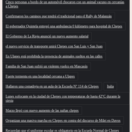
Cinco personas a bordo de un automóvil chocaron con un animal vacuno en cercanías
a Chepes
Confirmaron los caminos que tendrá el tradicional para el Rally de Malanzán
El gobernador Quintela entregó una ambulancia 0 kilómetro para hospital de Chepes
El Gobierno de La Rioja anunció un nuevo aumento salarial
el nuevo servicio de transporte unirá Chepes con San Luis y San Juan
En Ulapes está prohibida la presencia de animales sueltos en las calles
Familia de San Juan sufrió un violento vuelco en Mascasín
Fuerte tormenta en una localidad cercana a Ulapes
Hallaron una comadreja en un aula de la Escuela Nº 114 de Chepes
Italia
Lunes sofocante en la ciudad de Chepes con temperaturas de hasta 42°C durante la
siesta
Marzo llegó con nuevo aumento de las naftas chepes
Organizan una masiva marcha en Chepes en contra del discurso de Milei en Davos
Recuerdan que el uniforme escolar es obligatorio en la Escuela Normal de Chepes