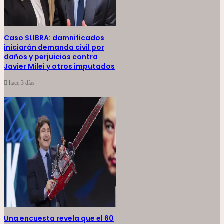
Caso $LIBRA: damnificados
iniciarán demanda civil por
daños y perjuicios contra
Javier Milei y otros imputados
hace 3 días
Una encuesta revela que el 60