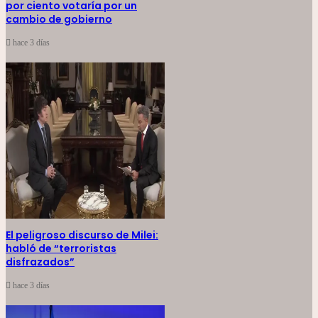
por ciento votaría por un
cambio de gobierno
hace 3 días
El peligroso discurso de Milei:
habló de “terroristas
disfrazados”
hace 3 días