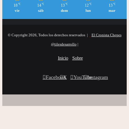
℃
℃
℃
℃
℃
18
14
13
12
13
vie
sáb
dom
lun
mar
© Copyright 2026, Todos los derechos reservados |
El Cronista Chepes
@tilesdesarrollo
|
Inicio
Sobre
Facebook
X
YouTube
Instagram