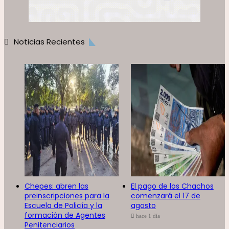
Noticias Recientes
Chepes: abren las
El pago de los Chachos
preinscripciones para la
comenzará el 17 de
Escuela de Policía y la
agosto
formación de Agentes
hace 1 día
Penitenciarios