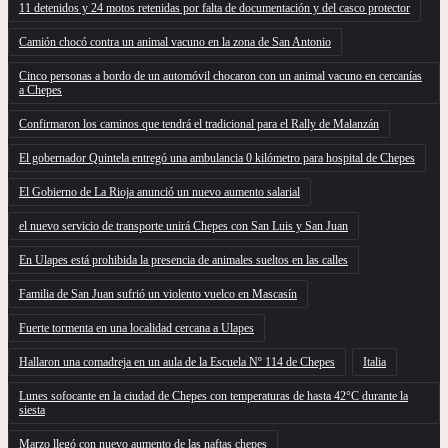
11 detenidos y 24 motos retenidas por falta de documentación y del casco protector
Camión chocó contra un animal vacuno en la zona de San Antonio
Cinco personas a bordo de un automóvil chocaron con un animal vacuno en cercanías
a Chepes
Confirmaron los caminos que tendrá el tradicional para el Rally de Malanzán
El gobernador Quintela entregó una ambulancia 0 kilómetro para hospital de Chepes
El Gobierno de La Rioja anunció un nuevo aumento salarial
el nuevo servicio de transporte unirá Chepes con San Luis y San Juan
En Ulapes está prohibida la presencia de animales sueltos en las calles
Familia de San Juan sufrió un violento vuelco en Mascasín
Fuerte tormenta en una localidad cercana a Ulapes
Hallaron una comadreja en un aula de la Escuela Nº 114 de Chepes
Italia
Lunes sofocante en la ciudad de Chepes con temperaturas de hasta 42°C durante la
siesta
Marzo llegó con nuevo aumento de las naftas chepes