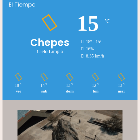
El Tiempo
15
℃
Chepes
18º - 15º
16%
Cielo Limpio
8.35 km/h
℃
℃
℃
℃
℃
18
14
13
12
13
vie
sáb
dom
lun
mar