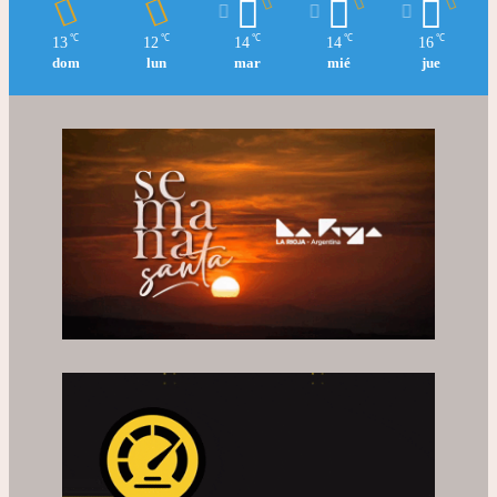
℃
℃
℃
℃
℃
13
12
14
14
16
dom
lun
mar
mié
jue