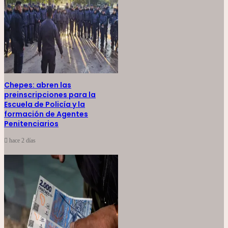
Chepes: abren las
preinscripciones para la
Escuela de Policía y la
formación de Agentes
Penitenciarios
hace 2 días