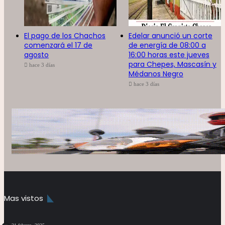
El pago de los Chachos
Edelar anunció un corte
comenzará el 17 de
de energía de 08:00 a
agosto
16:00 horas este jueves
para Chepes, Mascasín y
hace 3 días
Médanos Negro
hace 3 días
Mas vistos