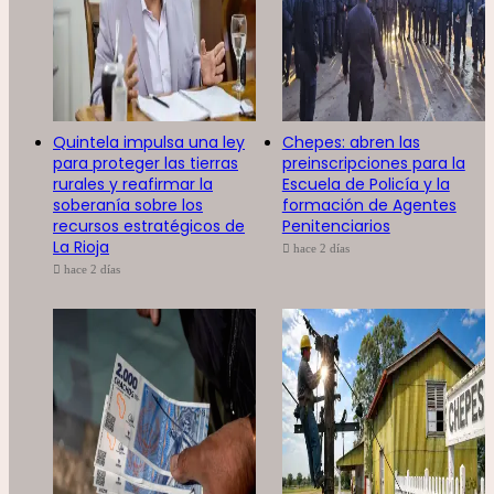
Quintela impulsa una ley
Chepes: abren las
para proteger las tierras
preinscripciones para la
rurales y reafirmar la
Escuela de Policía y la
soberanía sobre los
formación de Agentes
recursos estratégicos de
Penitenciarios
La Rioja
hace 2 días
hace 2 días