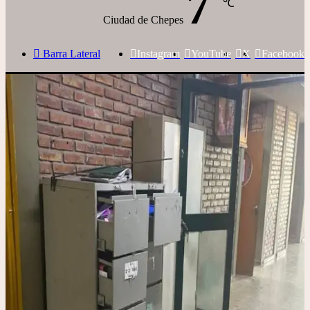
7
℃
Ciudad de Chepes
Barra Lateral
Instagram
YouTube
X
Facebook