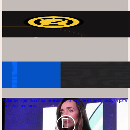
Villarruel apunta contra los leales a Milei y dice que la hostigan para
forzarla a renunciar