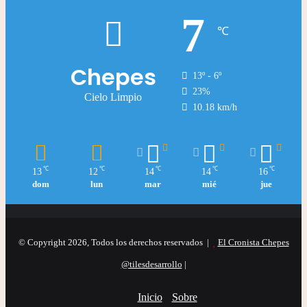
7
℃
Chepes
13º - 6º
23%
Cielo Limpio
10.18 km/h
℃
℃
℃
℃
℃
13
12
14
14
16
dom
lun
mar
mié
jue
© Copyright 2026, Todos los derechos reservados |
El Cronista Chepes
@tilesdesarrollo
|
Inicio
Sobre