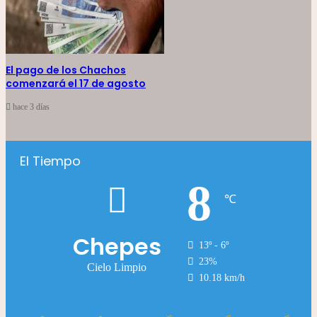
El pago de los Chachos
comenzará el 17 de agosto
hace 3 días
El Tiempo
8
℃
Chepes
13º - 6º
23%
Cielo Limpio
10.18 km/h