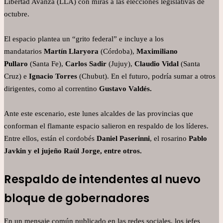
Libertad Avanza (LLA) con miras a las elecciones legislativas de
octubre.
El espacio plantea un “grito federal” e incluye a los
mandatarios
Martín Llaryora
(Córdoba),
Maximiliano
Pullaro
(Santa Fe),
Carlos Sadir
(Jujuy),
Claudio Vidal
(Santa
Cruz) e
Ignacio Torres
(Chubut). En el futuro, podría sumar a otros
dirigentes, como al correntino
Gustavo Valdés.
Ante este escenario, este lunes alcaldes de las provincias que
conforman el flamante espacio salieron en respaldo de los líderes.
Entre ellos, están el cordobés
Daniel Paserinni
, el rosarino
Pablo
Javkin y el jujeño Raúl Jorge, entre otros.
Respaldo de intendentes al nuevo
bloque de gobernadores
En un mensaje común publicado en las redes sociales, los jefes