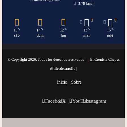
3.78 km/h
℃
℃
℃
℃
℃
15
14
12
13
15
sáb
dom
lun
mar
mié
© Copyright 2026, Todos los derechos reservados |
El Cronista Chepes
@tilesdesarrollo
|
Inicio
Sobre
Facebook
X
YouTube
Instagram