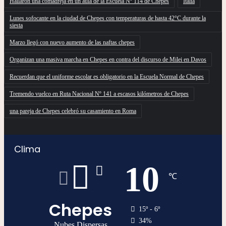
Hallaron una comadreja en un aula de la Escuela Nº 114 de Chepes
Italia
Lunes sofocante en la ciudad de Chepes con temperaturas de hasta 42°C durante la
siesta
Marzo llegó con nuevo aumento de las naftas chepes
Organizan una masiva marcha en Chepes en contra del discurso de Milei en Davos
Recuerdan que el uniforme escolar es obligatorio en la Escuela Normal de Chepes
Tremendo vuelco en Ruta Nacional Nº 141 a escasos kilómetros de Chepes
una pareja de Chepes celebró su casamiento en Roma
Clima
10
℃
Chepes
15º - 6º
34%
Nubes Dispersas