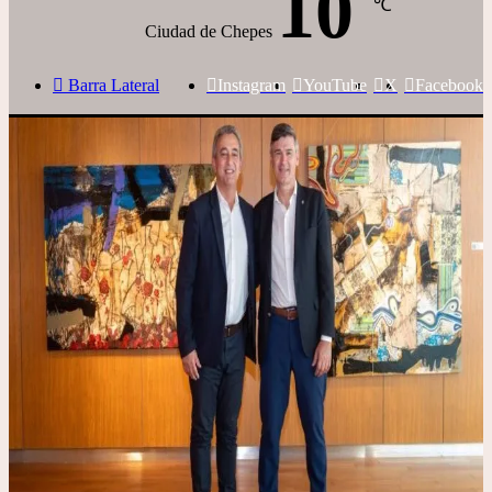
10
℃
Ciudad de Chepes
Barra Lateral
Instagram
YouTube
X
Facebook