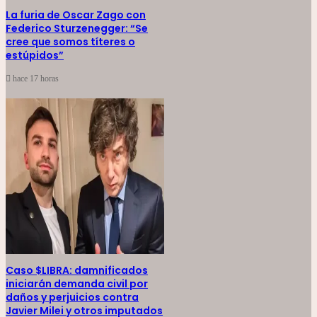
La furia de Oscar Zago con
Federico Sturzenegger: “Se
cree que somos títeres o
estúpidos”
hace 17 horas
Caso $LIBRA: damnificados
iniciarán demanda civil por
daños y perjuicios contra
Javier Milei y otros imputados