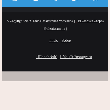
sáb
dom
lun
mar
mié
© Copyright 2026, Todos los derechos reservados |
El Cronista Chepes
@tilesdesarrollo
|
Inicio
Sobre
Facebook
X
YouTube
Instagram