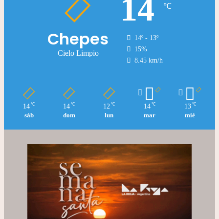
14
℃
Chepes
14º - 13º
15%
Cielo Limpio
8.45 km/h
℃
℃
℃
℃
℃
14
14
12
14
13
sáb
dom
lun
mar
mié