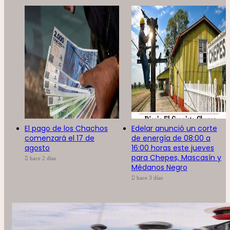
El pago de los Chachos
Edelar anunció un corte
comenzará el 17 de
de energía de 08:00 a
agosto
16:00 horas este jueves
para Chepes, Mascasín y
hace 2 días
Médanos Negro
hace 3 días