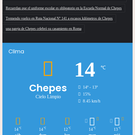
Recuerdan que el uniforme escolar es obligatorio en la Escuela Normal de Chepes
Tremendo vuelco en Ruta Nacional Nº 141 a escasos kilómetros de Chepes
una pareja de Chepes celebró su casamiento en Roma
Clima
14
℃
Chepes
14º - 13º
15%
Cielo Limpio
8.45 km/h
℃
℃
℃
℃
℃
14
14
12
14
13