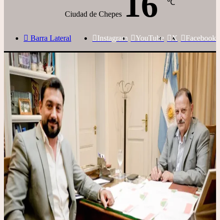
16
℃
Ciudad de Chepes
Barra Lateral
Instagram
YouTube
X
Facebook