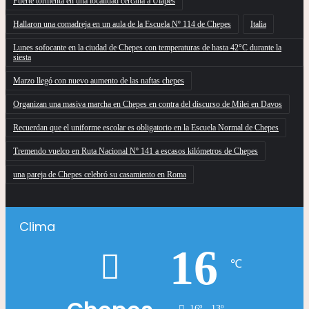
Fuerte tormenta en una localidad cercana a Ulapes
Hallaron una comadreja en un aula de la Escuela Nº 114 de Chepes
Italia
Lunes sofocante en la ciudad de Chepes con temperaturas de hasta 42°C durante la
siesta
Marzo llegó con nuevo aumento de las naftas chepes
Organizan una masiva marcha en Chepes en contra del discurso de Milei en Davos
Recuerdan que el uniforme escolar es obligatorio en la Escuela Normal de Chepes
Tremendo vuelco en Ruta Nacional Nº 141 a escasos kilómetros de Chepes
una pareja de Chepes celebró su casamiento en Roma
Clima
16
℃
16º - 13º