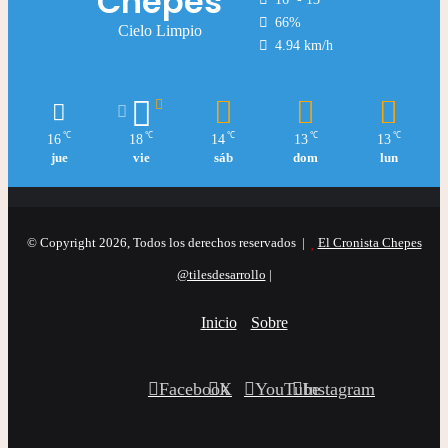
Chepes
66%
Cielo Limpio
4.94 km/h
℃
℃
℃
℃
℃
16
18
14
13
13
jue
vie
sáb
dom
lun
© Copyright 2026, Todos los derechos reservados |
El Cronista Chepes
@tilesdesarrollo
|
Inicio
Sobre
Facebook
X
YouTube
Instagram