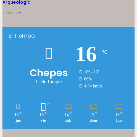
Arqueología
hace 2 días
El Tiempo
16
℃
Chepes
16º - 13º
66%
Cielo Limpio
4.94 km/h
℃
℃
℃
℃
℃
16
18
14
13
13
jue
vie
sáb
dom
lun