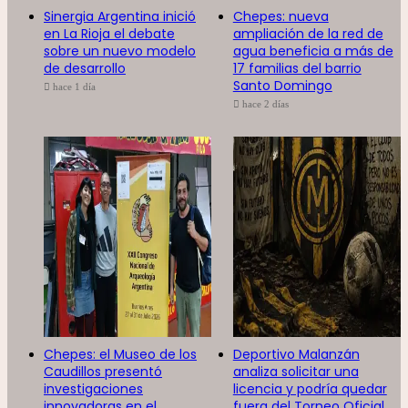
Sinergia Argentina inició
Chepes: nueva
en La Rioja el debate
ampliación de la red de
sobre un nuevo modelo
agua beneficia a más de
de desarrollo
17 familias del barrio
Santo Domingo
hace 1 día
hace 2 días
Chepes: el Museo de los
Deportivo Malanzán
Caudillos presentó
analiza solicitar una
investigaciones
licencia y podría quedar
innovadoras en el
fuera del Torneo Oficial