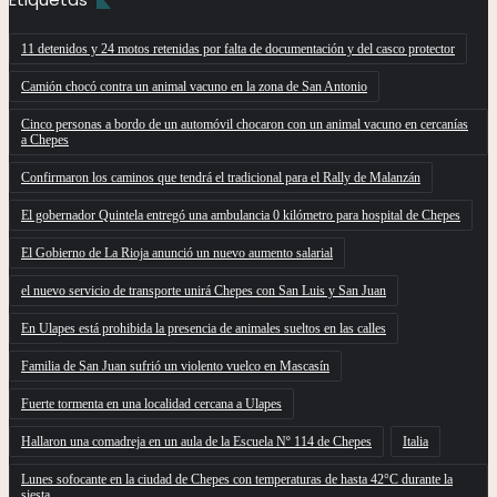
11 detenidos y 24 motos retenidas por falta de documentación y del casco protector
Camión chocó contra un animal vacuno en la zona de San Antonio
Cinco personas a bordo de un automóvil chocaron con un animal vacuno en cercanías
a Chepes
Confirmaron los caminos que tendrá el tradicional para el Rally de Malanzán
El gobernador Quintela entregó una ambulancia 0 kilómetro para hospital de Chepes
El Gobierno de La Rioja anunció un nuevo aumento salarial
el nuevo servicio de transporte unirá Chepes con San Luis y San Juan
En Ulapes está prohibida la presencia de animales sueltos en las calles
Familia de San Juan sufrió un violento vuelco en Mascasín
Fuerte tormenta en una localidad cercana a Ulapes
Hallaron una comadreja en un aula de la Escuela Nº 114 de Chepes
Italia
Lunes sofocante en la ciudad de Chepes con temperaturas de hasta 42°C durante la
siesta