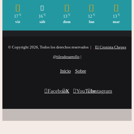
℃
℃
℃
℃
℃
17
16
13
12
13
vie
sáb
dom
lun
mar
© Copyright 2026, Todos los derechos reservados |
El Cronista Chepes
@tilesdesarrollo
|
Inicio
Sobre
Facebook
X
YouTube
Instagram