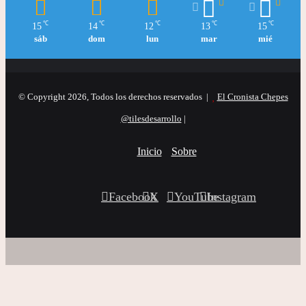
℃
℃
℃
℃
℃
15
14
12
13
15
sáb
dom
lun
mar
mié
© Copyright 2026, Todos los derechos reservados |
El Cronista Chepes
@tilesdesarrollo
|
Inicio
Sobre
Facebook
X
YouTube
Instagram