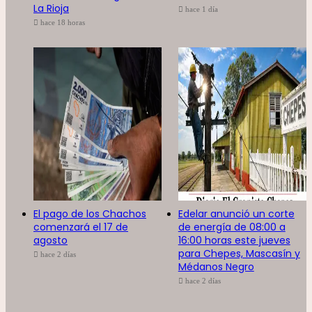
La Rioja
hace 1 día
hace 18 horas
El pago de los Chachos
Edelar anunció un corte
comenzará el 17 de
de energía de 08:00 a
agosto
16:00 horas este jueves
para Chepes, Mascasín y
hace 2 días
Médanos Negro
hace 2 días