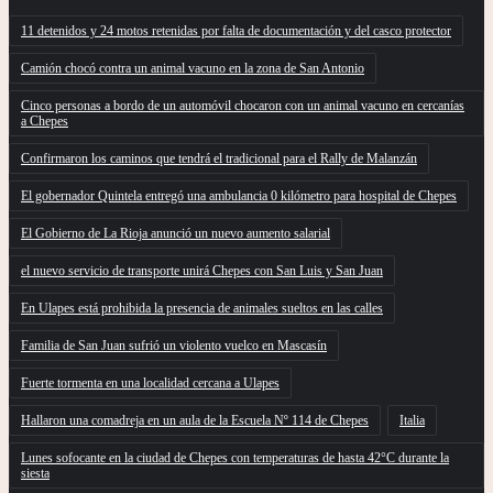
11 detenidos y 24 motos retenidas por falta de documentación y del casco protector
Camión chocó contra un animal vacuno en la zona de San Antonio
Cinco personas a bordo de un automóvil chocaron con un animal vacuno en cercanías
a Chepes
Confirmaron los caminos que tendrá el tradicional para el Rally de Malanzán
El gobernador Quintela entregó una ambulancia 0 kilómetro para hospital de Chepes
El Gobierno de La Rioja anunció un nuevo aumento salarial
el nuevo servicio de transporte unirá Chepes con San Luis y San Juan
En Ulapes está prohibida la presencia de animales sueltos en las calles
Familia de San Juan sufrió un violento vuelco en Mascasín
Fuerte tormenta en una localidad cercana a Ulapes
Hallaron una comadreja en un aula de la Escuela Nº 114 de Chepes
Italia
Lunes sofocante en la ciudad de Chepes con temperaturas de hasta 42°C durante la
siesta