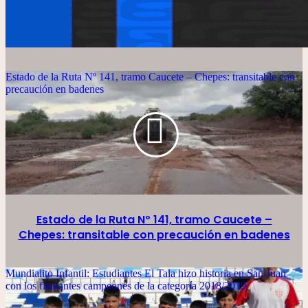
Estado de la Ruta Nº 141, tramo Caucete – Chepes: transitable con
precaución en badenes
Estado de la Ruta Nº 141, tramo Caucete –
Chepes: transitable con precaución en badenes
Mundialito Infantil: Estudiantes El Tala hizo historia en San Juan
con los flamantes campeones de la categoría 2018/2019