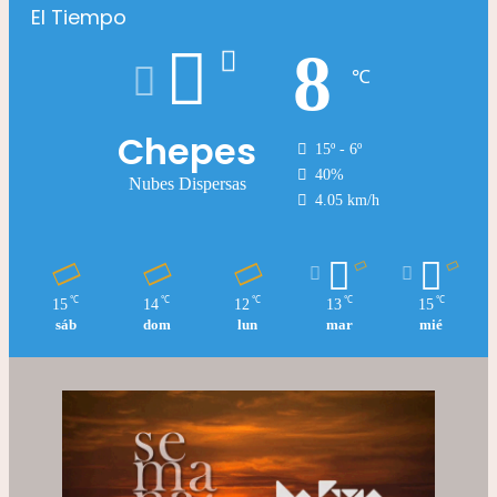
El Tiempo
8
℃
Chepes
15º - 6º
40%
Nubes Dispersas
4.05 km/h
℃
℃
℃
℃
℃
15
14
12
13
15
sáb
dom
lun
mar
mié