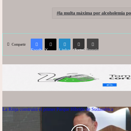
la multa máxima por alcoholemia pos
Compartir
Facebook
X
LinkedIn
Compartir vía correo electrónico
Imprimir
La Rioja construirá el primer Parque Híbrido de Sudamérica