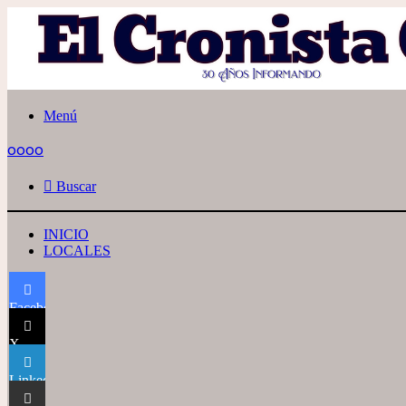
Menú
oooo
Buscar
INICIO
LOCALES
Facebook
X
LinkedIn