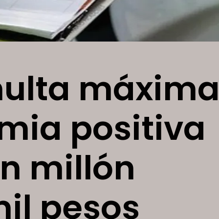
multa máxim
mia positiva
n millón
il pesos