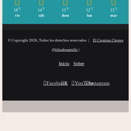
℃
℃
℃
℃
℃
18
14
13
12
13
vie
sáb
dom
lun
mar
© Copyright 2026, Todos los derechos reservados |
El Cronista Chepes
@tilesdesarrollo
|
Inicio
Sobre
Facebook
X
YouTube
Instagram