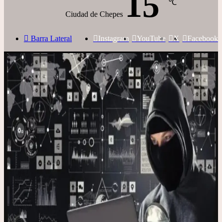
15
℃
Ciudad de Chepes
Barra Lateral
Instagram
YouTube
X
Facebook