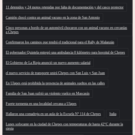
11 detenidos y 24 motos retenidas por falta de documentación y del casco protector
Camión chocó contra un animal vacuno en la zona de San Antonio
Cinco personas a bordo de un automóvil chocaron con un animal vacuno en cercanías
a Chepes
Confirmaron los caminos que tendrá el tradicional para el Rally de Malanzán
El gobernador Quintela entregó una ambulancia 0 kilómetro para hospital de Chepes
El Gobierno de La Rioja anunció un nuevo aumento salarial
el nuevo servicio de transporte unirá Chepes con San Luis y San Juan
En Ulapes está prohibida la presencia de animales sueltos en las calles
Familia de San Juan sufrió un violento vuelco en Mascasín
Fuerte tormenta en una localidad cercana a Ulapes
Hallaron una comadreja en un aula de la Escuela Nº 114 de Chepes
Italia
Lunes sofocante en la ciudad de Chepes con temperaturas de hasta 42°C durante la
siesta