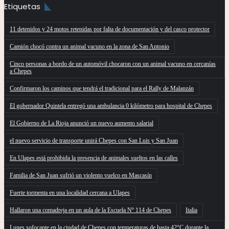
Etiquetas
11 detenidos y 24 motos retenidas por falta de documentación y del casco protector
Camión chocó contra un animal vacuno en la zona de San Antonio
Cinco personas a bordo de un automóvil chocaron con un animal vacuno en cercanías
a Chepes
Confirmaron los caminos que tendrá el tradicional para el Rally de Malanzán
El gobernador Quintela entregó una ambulancia 0 kilómetro para hospital de Chepes
El Gobierno de La Rioja anunció un nuevo aumento salarial
el nuevo servicio de transporte unirá Chepes con San Luis y San Juan
En Ulapes está prohibida la presencia de animales sueltos en las calles
Familia de San Juan sufrió un violento vuelco en Mascasín
Fuerte tormenta en una localidad cercana a Ulapes
Hallaron una comadreja en un aula de la Escuela Nº 114 de Chepes
Italia
Lunes sofocante en la ciudad de Chepes con temperaturas de hasta 42°C durante la