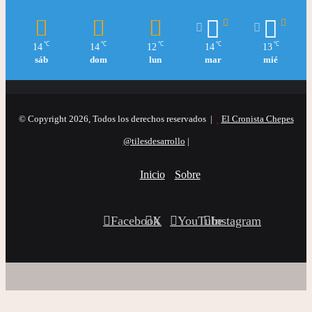
℃
℃
℃
℃
℃
14
14
12
14
13
sáb
dom
lun
mar
mié
© Copyright 2026, Todos los derechos reservados |
El Cronista Chepes
@tilesdesarrollo
|
Inicio
Sobre
Facebook
X
YouTube
Instagram