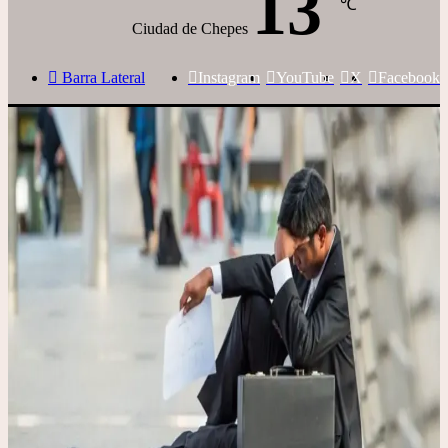
13
℃
Ciudad de Chepes
Barra Lateral
Instagram
YouTube
X
Facebook