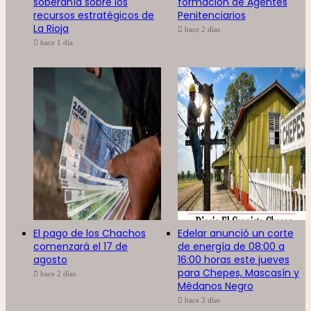
soberanía sobre los
formación de Agentes
recursos estratégicos de
Penitenciarios
La Rioja
hace 2 días
hace 1 día
El pago de los Chachos
Edelar anunció un corte
comenzará el 17 de
de energía de 08:00 a
agosto
16:00 horas este jueves
para Chepes, Mascasín y
hace 2 días
Médanos Negro
hace 3 días