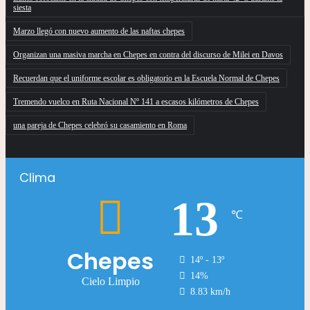
siesta
Marzo llegó con nuevo aumento de las naftas chepes
Organizan una masiva marcha en Chepes en contra del discurso de Milei en Davos
Recuerdan que el uniforme escolar es obligatorio en la Escuela Normal de Chepes
Tremendo vuelco en Ruta Nacional Nº 141 a escasos kilómetros de Chepes
una pareja de Chepes celebró su casamiento en Roma
Clima
13
℃
Chepes
14º - 13º
14%
Cielo Limpio
8.83 km/h