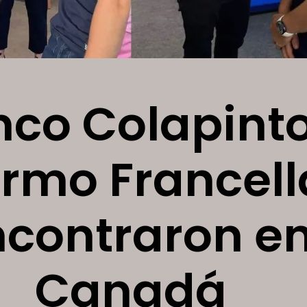
nco Colapinto
ermo Francell
ncontraron e
Canadá