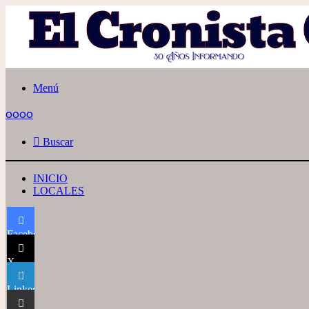
Menú
oooo
Buscar
INICIO
LOCALES
Facebook
X
LinkedIn