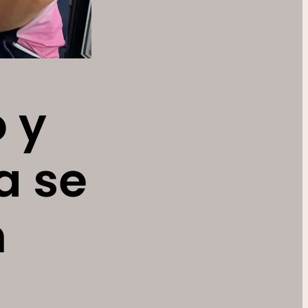
 y
a se
n