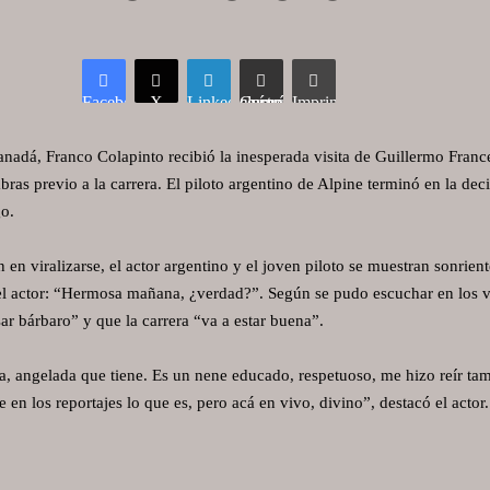
Facebook
X
LinkedIn
Compartir vía correo electrónico
Imprimir
nadá, Franco Colapinto recibió la inesperada visita de Guillermo France
bras previo a la carrera. El piloto argentino de Alpine terminó en la de
o.
en viralizarse, el actor argentino y el joven piloto se muestran sonrient
del actor: “Hermosa mañana, ¿verdad?”. Según se pudo escuchar en los v
sar bárbaro” y que la carrera “va a estar buena”.
a, angelada que tiene. Es un nene educado, respetuoso, me hizo reír ta
e en los reportajes lo que es, pero acá en vivo, divino”, destacó el acto