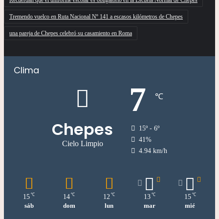
Recuerdan que el uniforme escolar es obligatorio en la Escuela Normal de Chepes
Tremendo vuelco en Ruta Nacional Nº 141 a escasos kilómetros de Chepes
una pareja de Chepes celebró su casamiento en Roma
Clima
7
℃
Chepes
15º - 6º
41%
Cielo Limpio
4.94 km/h
℃
℃
℃
℃
℃
15
14
12
13
15
sáb
dom
lun
mar
mié