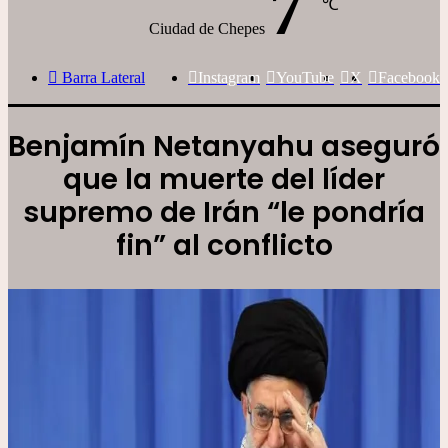
7
℃
Ciudad de Chepes
Barra Lateral
Instagram
YouTube
X
Facebook
Benjamín Netanyahu aseguró
que la muerte del líder
supremo de Irán “le pondría
fin” al conflicto