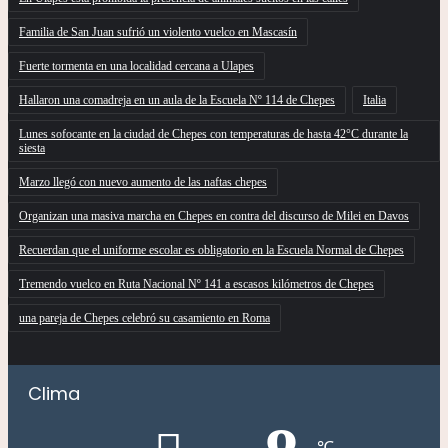
Familia de San Juan sufrió un violento vuelco en Mascasín
Fuerte tormenta en una localidad cercana a Ulapes
Hallaron una comadreja en un aula de la Escuela Nº 114 de Chepes
Italia
Lunes sofocante en la ciudad de Chepes con temperaturas de hasta 42°C durante la
siesta
Marzo llegó con nuevo aumento de las naftas chepes
Organizan una masiva marcha en Chepes en contra del discurso de Milei en Davos
Recuerdan que el uniforme escolar es obligatorio en la Escuela Normal de Chepes
Tremendo vuelco en Ruta Nacional Nº 141 a escasos kilómetros de Chepes
una pareja de Chepes celebró su casamiento en Roma
Clima
℃