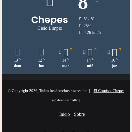
8
Chepes
8º - 8º
25%
Cielo Limpio
4.26 km/h
℃
℃
℃
℃
℃
13
12
14
14
16
dom
lun
mar
mié
jue
© Copyright 2026, Todos los derechos reservados |
El Cronista Chepes
@tilesdesarrollo
|
Inicio
Sobre