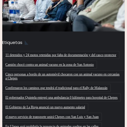
Etiquetas
11 detenidos y 24 motos retenidas por falta de documentación y del casco protector
Camión chocó contra un animal vacuno en la zona de San Antonio
Cinco personas a bordo de un automóvil chocaron con un animal vacuno en cercanías
a Chepes
Confirmaron los caminos que tendrá el tradicional para el Rally de Malanzán
El gobernador Quintela entregó una ambulancia 0 kilómetro para hospital de Chepes
El Gobierno de La Rioja anunció un nuevo aumento salarial
el nuevo servicio de transporte unirá Chepes con San Luis y San Juan
En Ulapes está prohibida la presencia de animales sueltos en las calles