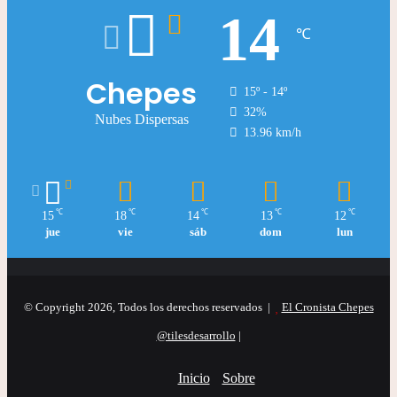
14
℃
Chepes
15º - 14º
32%
Nubes Dispersas
13.96 km/h
℃
℃
℃
℃
℃
15
18
14
13
12
jue
vie
sáb
dom
lun
© Copyright 2026, Todos los derechos reservados |
El Cronista Chepes
@tilesdesarrollo
|
Inicio
Sobre