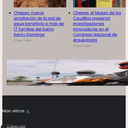
Chepes: nueva
Chepes: el Museo de los
ampliación de la red de
Caudillos presentó
agua beneficia a más de
investigaciones
17 familias del barrio
innovadoras en el
Santo Domingo
Congreso Nacional de
Arqueología
hace 3 días
hace 3 días
Mas vistos
21 febrero, 2025