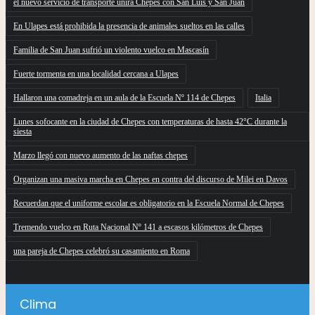
el nuevo servicio de transporte unirá Chepes con San Luis y San Juan
En Ulapes está prohibida la presencia de animales sueltos en las calles
Familia de San Juan sufrió un violento vuelco en Mascasín
Fuerte tormenta en una localidad cercana a Ulapes
Hallaron una comadreja en un aula de la Escuela Nº 114 de Chepes
Italia
Lunes sofocante en la ciudad de Chepes con temperaturas de hasta 42°C durante la
siesta
Marzo llegó con nuevo aumento de las naftas chepes
Organizan una masiva marcha en Chepes en contra del discurso de Milei en Davos
Recuerdan que el uniforme escolar es obligatorio en la Escuela Normal de Chepes
Tremendo vuelco en Ruta Nacional Nº 141 a escasos kilómetros de Chepes
una pareja de Chepes celebró su casamiento en Roma
Clima