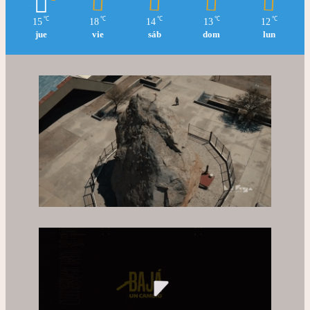
℃
℃
℃
℃
℃
15
18
14
13
12
jue
vie
sáb
dom
lun