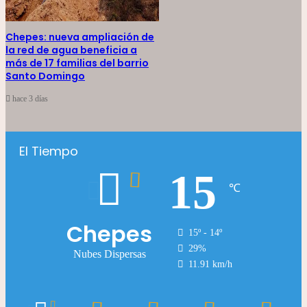
Chepes: nueva ampliación de
la red de agua beneficia a
más de 17 familias del barrio
Santo Domingo
hace 3 días
El Tiempo
15
℃
Chepes
15º - 14º
29%
Nubes Dispersas
11.91 km/h