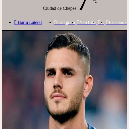
7
℃
Ciudad de Chepes
Barra Lateral
Instagram
YouTube
X
Facebook