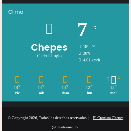
Clima
7
℃
Chepes
18º - 7º
30%
Cielo Limpio
4.01 km/h
℃
℃
℃
℃
℃
18
14
13
12
13
vie
sáb
dom
lun
mar
© Copyright 2026, Todos los derechos reservados |
El Cronista Chepes
@tilesdesarrollo
|