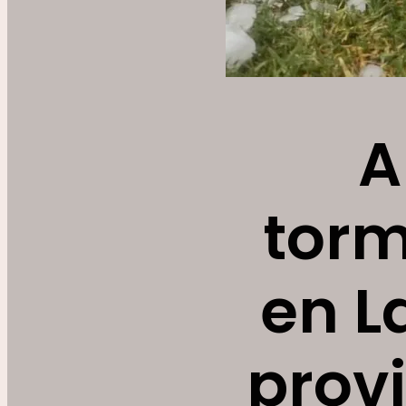
A
torm
en La
prov