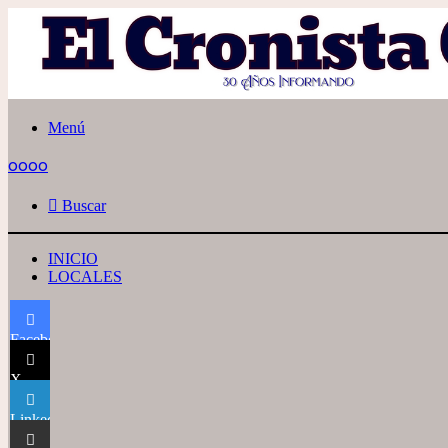
Menú
oooo
Buscar
INICIO
LOCALES
Facebook
X
LinkedIn