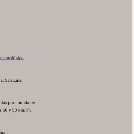
eteorológico
a, San Luis,
ñadas por abundante
re 60 y 90 km/h”,
ual.