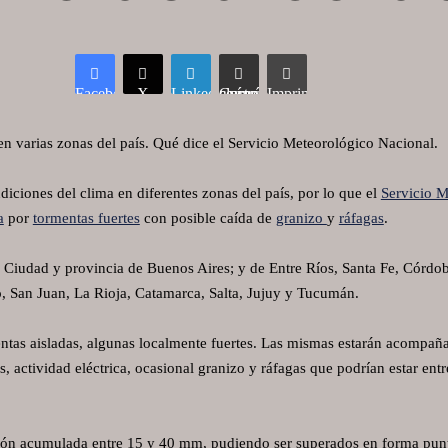
Facebook
X
LinkedIn
Compartir vía correo electrónico
Imprimir
 en varias zonas del país. Qué dice el Servicio Meteorológico Nacional.
iciones del clima en diferentes zonas del país, por lo que el
Servicio M
a
por
tormentas fuertes
con posible caída de
granizo
y
ráfagas
.
a Ciudad y provincia de Buenos Aires; y de Entre Ríos, Santa Fe, Córdob
 San Juan, La Rioja, Catamarca, Salta, Jujuy y Tucumán.
entas aisladas, algunas localmente fuertes. Las mismas estarán acompa
, actividad eléctrica, ocasional granizo y ráfagas que podrían estar ent
ción acumulada entre 15 y 40 mm, pudiendo ser superados en forma punt