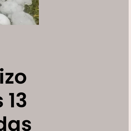
izo
 13
das