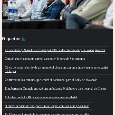
Etiquetas
11 detenidos y 24 motos retenidas por falta de documentación y del casco protector
Camión chocó contra un animal vacuno en la zona de San Antonio
Cinco personas a bordo de un automóvil chocaron con un animal vacuno en cercanías
a Chepes
Confirmaron los caminos que tendrá el tradicional para el Rally de Malanzán
El gobernador Quintela entregó una ambulancia 0 kilómetro para hospital de Chepes
El Gobierno de La Rioja anunció un nuevo aumento salarial
el nuevo servicio de transporte unirá Chepes con San Luis y San Juan
En Ulapes está prohibida la presencia de animales sueltos en las calles