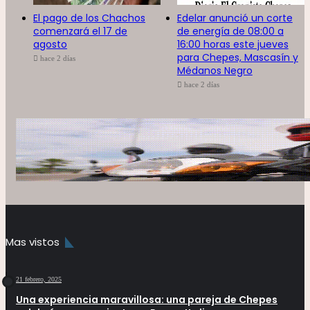
El pago de los Chachos
Edelar anunció un corte
comenzará el 17 de
de energía de 08:00 a
agosto
16:00 horas este jueves
para Chepes, Mascasín y
hace 2 días
Médanos Negro
hace 2 días
Mas vistos
21 febrero, 2025
Una experiencia maravillosa: una pareja de Chepes