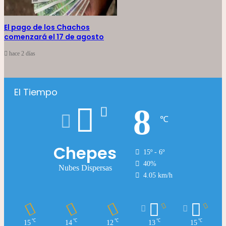
El pago de los Chachos
comenzará el 17 de agosto
hace 2 días
El Tiempo
8
℃
Chepes
15º - 6º
40%
Nubes Dispersas
4.05 km/h
℃
℃
℃
℃
℃
15
14
12
13
15