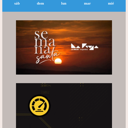
sáb
dom
lun
mar
mié