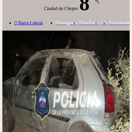
8
℃
Ciudad de Chepes
Barra Lateral
Instagram
YouTube
X
Facebook