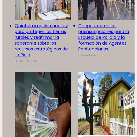
Quintela impulsa una ley
Chepes: abren las
para proteger las tierras
preinscripciones para la
rurales y reafirmar la
Escuela de Policía y la
soberanía sobre los
formación de Agentes
recursos estratégicos de
Penitenciarios
La Rioja
hace 1 día
hace 18 horas