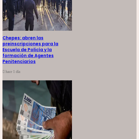
Chepes: abren las
preinscripciones para la
Escuela de Policía y la
formación de Agentes
Penitenciarios
hace 1 día