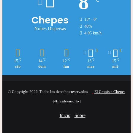
8
℃
Chepes
15º - 6º
40%
Nubes Dispersas
4.05 km/h
℃
℃
℃
℃
℃
15
14
12
13
15
sáb
dom
lun
mar
mié
© Copyright 2026, Todos los derechos reservados |
El Cronista Chepes
@tilesdesarrollo
|
Inicio
Sobre